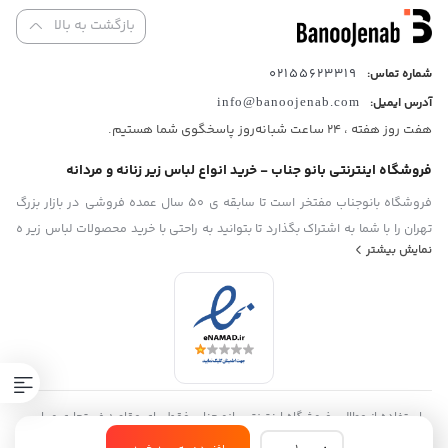
بازگشت به بالا
02155623319
شماره تماس:
آدرس ایمیل:
info@banoojenab.com
هفت روز هفته ، 24 ساعت شبانه‌روز پاسخگوی شما هستیم.
فروشگاه اینترنتی بانو جناب - خرید انواع لباس زیر زنانه و مردانه
فروشگاه بانوجناب مفتخر است تا سابقه ی 50 سال عمده فروشی در بازار بزرگ
تهران را با شما به اشتراک بگذارد تا بتوانید به راحتی با خرید محصولات لباس زیر ه
نمایش بیشتر
صورت اینترنتی خرید خود را انجام دهید،هدف ما رساندن شما به محصولات با
کیفیت با بهترین قیمت بازار و سریع ترین زمان ممکن میباشد.
استفاده از مطالب فروشگاه اینترنتی بانو جناب فقط برای مقاصد غیرتجاری و با
ذکر منبع بلامانع است. کلیه حقوق این سایت متعلق به فروشگاه بانو جناب
پک