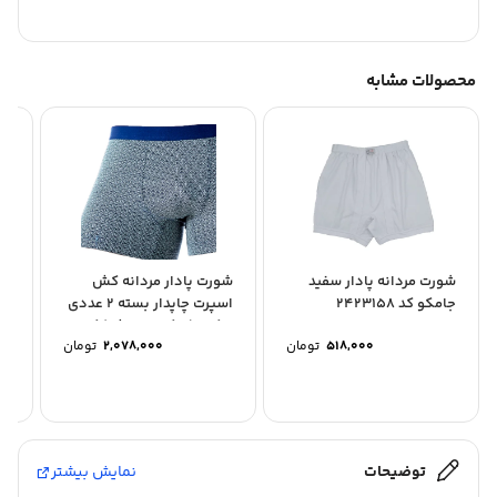
محصولات مشابه
شورت مردانه پادار سفید
شورت پادار مردانه کش
پک
جامکو کد 2423158
اسپرت چاپدار بسته 2 عددی
بلکس(نیکوتن پوش) کد...
کد 2400
۵۱۸,۰۰۰
تومان
۲,۰۷۸,۰۰۰
تومان
۰۰
توضیحات
نمایش بیشتر