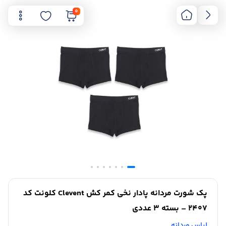
0
پک شورت مردانه پادار نخی کمر کش Clevent کلونت کد
2407 – بسته 3 عددی
لباس مردانه