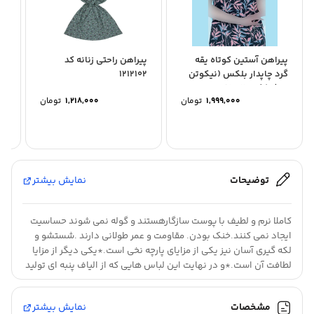
پیراهن آستین کوتاه یقه
پیراهن راحتی زنانه کد
پی
گرد چاپدار بلکس (نیکوتن
1212102
گر
پوش) کد 15426
پوش
۱,۹۹۹,۰۰۰
تومان
۱,۲۱۸,۰۰۰
تومان
توضیحات
نمایش بیشتر
کاملا نرم و لطیف با پوست سازگارهستند و گوله نمی شوند حساسیت
ایجاد نمی کنند.خنک بودن. مقاومت و عمر طولانی دارند .شستشو و
لکه گیری آسان نیز یکی از مزایای پارچه نخی است.*یکی دیگر از مزایا
لطافت آن است.*و در نهایت این لباس هایی که از الیاف پنبه ای تولید
می شوند و ضخیم تر و البته گرم تر هستند به همین دلیل می توانند
در سرما از بدن انسان محافظت کنند.
مشخصات
نمایش بیشتر