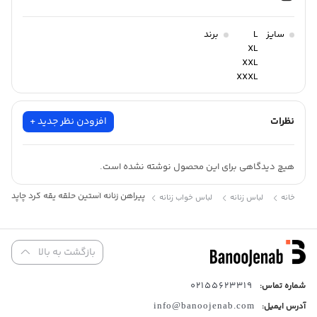
سایز
L
برند
XL
XXL
XXXL
nikootanpoosh
نظرات
افزودن نظر جدید +
هیچ دیدگاهی برای این محصول نوشته نشده است.
پیراهن زنانه آستین حلقه یقه گرد چاپدار بل
خانه
لباس زنانه
لباس خواب زنانه
بازگشت به بالا
02155623319
شماره تماس:
آدرس ایمیل:
info@banoojenab.com