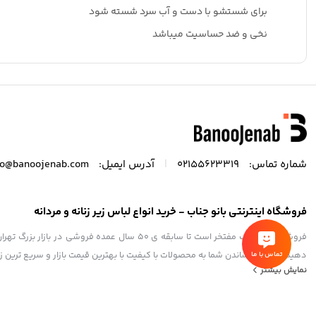
برای شستشو با دست و آب سرد شسته شود
نخی و ضد حساسیت میباشد
|
شماره تماس:
02155623319
آدرس ایمیل:
fo@banoojenab.com
فروشگاه اینترنتی بانو جناب - خرید انواع لباس زیر زنانه و مردانه
فروشگاه بانوجناب مفتخر است تا سابقه ی 50 سال ع
دهید،هدف ما رساندن شما به محصولات با کیفیت با بهترین قیمت بازار و سریع ترین 
تماس با ما
نمایش بیشتر
استفاده از مطالب فروشگاه اینترنتی بانو جناب فقط برای مقاصد غیرتجاری و با ذک