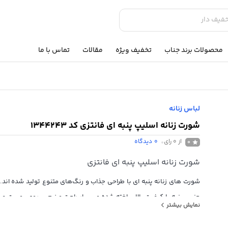
محصولات برند جناب
تخفیف ویژه
مقالات
تماس با ما
لباس زنانه
شورت زنانه اسلیپ پنبه ای فانتزی کد 1344243
از 0 رای
0
دیدگاه
0
شورت زنانه اسلیپ پنبه ای فانتزی
شورت های زنانه پنبه ای با طراحی جذاب و رنگ‌های متنوع تولید شده اند. 
جنس پنبه با کیفیت بالا ساخته شده و بسیار راحت و نرم بر روی پوست می
نمایش بیشتر
جنس نخی و ضد حساسیت بودن این مدل برای استفاده روزانه و فع
همچنین موقع خواب حتی برای پوست های حساس مناسب هستند و اح