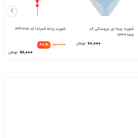
شورت پنبه ای عروسکی کد
شورت زنانه لامبادا کد 1341105
1344155
۷۰,۰۰۰
تومان
٪
۳۸
۱۵۸,۰۰۰
۹۸,۰۰۰
تومان