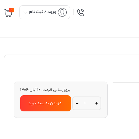
0
ورود / ثبت نام
بروزرسانی قیمت:
12 آبان 1404
شورت
افزودن به سبد خرید
مردانه
اسلیپ
کولسی
اصل
کد
2421181
quantity