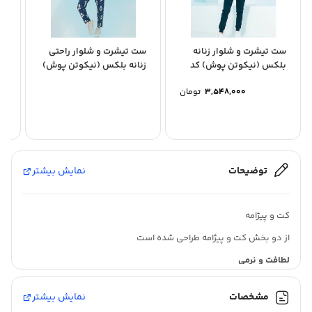
ست تیشرت و شلوار زنانه
ست تیشرت و شلوار راحتی
ست
بلکس (نیکوتن پوش) کد
زنانه بلکس (نیکوتن پوش)
کو
63432
ای
۳,۵۴۸,۰۰۰
تومان
توضیحات
نمایش بیشتر
کت و پیژامه
از دو بخش کت و پیژامه طراحی شده است
لطافت و نرمی
استفاده از درصد بالای نخ پنبه
مشخصات
نمایش بیشتر
ریسندگی و بافندگی با کیفیت