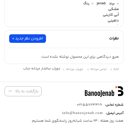
برند
jenab
رنگ
مشکی
آبی کاربنی
دلفینی
ذغالی
سبز صدری
سرمه ای
نظرات
افزودن نظر جدید +
طوسی روشن ملانژ
هیچ دیدگاهی برای این محصول نوشته نشده است.
جوراب ساقدار مردانه جناب
خانه
لباس مردانه
جوراب مردانه
بازگشت به بالا
02155623319
شماره تماس:
آدرس ایمیل:
info@banoojenab.com
هفت روز هفته ، 24 ساعت شبانه‌روز پاسخگوی شما هستیم.